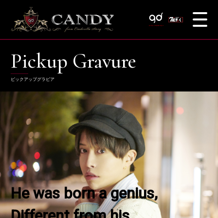
Pickup Gravure
ピックアップグラビア
He was born a genius,
Different from his