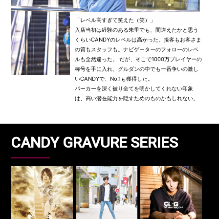
「レベル高すぎて笑えた（笑）」
入店当初は経験のある朱里でも、間違えたかと思う
くらいCANDYのレベルは高かった。接客もお客さま
の質もスタッフも。ナビゲーターのフォローのレベ
ルも全然違った。 だが、そこで1000万プレイヤーの
称号を手に入れ、グルダンの中でも一番争いの激し
いCANDYで、No.1も獲得した。
パーカーを深く被り全てを明かしてくれない印象
は、高い潜在能力を隠すためのものかもしれない。
CANDY GRAVURE SERIES