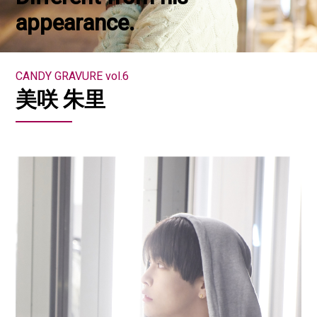
appearance.
CANDY GRAVURE vol.6
美咲 朱里