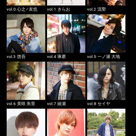
vol.0
vol.1
vol.2
心之♂友也
きらお
流聖
vol.3
vol.4
vol.5
啓吾
琢磨
一ノ瀬 大地
vol.6
vol.7
vol.8
美咲 朱里
綾瀬
セイヤ