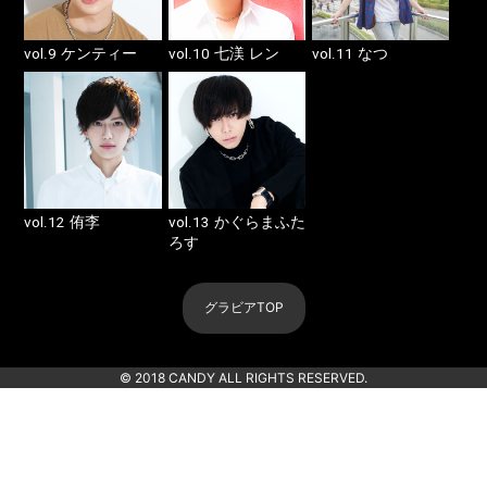
vol.9
vol.10
vol.11
ケンティー
七渼 レン
なつ
vol.12
vol.13
侑李
かぐらまふた
ろす
グラビアTOP
© 2018 CANDY ALL RIGHTS RESERVED.