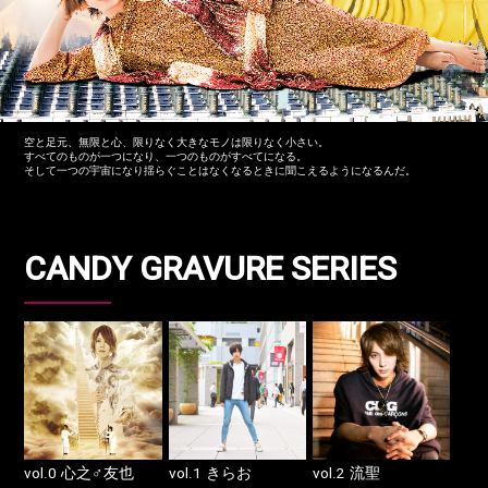
空と足元、無限と心、限りなく大きなモノは限りなく小さい。
すべてのものが一つになり、一つのものがすべてになる。
そして一つの宇宙になり揺らぐことはなくなるときに聞こえるようになるんだ。
CANDY GRAVURE SERIES
vol.0
vol.1
vol.2
心之♂友也
きらお
流聖