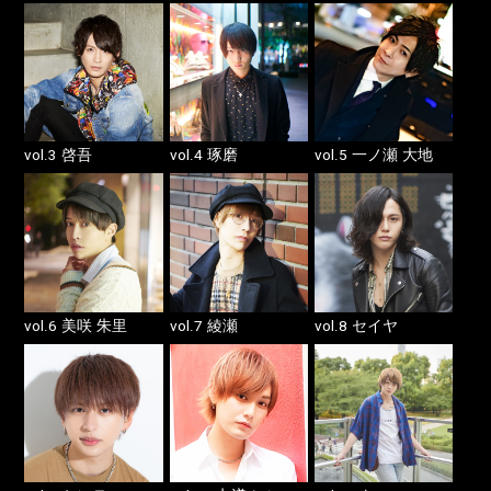
vol.3
vol.4
vol.5
啓吾
琢磨
一ノ瀬 大地
vol.6
vol.7
vol.8
美咲 朱里
綾瀬
セイヤ