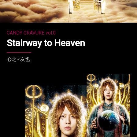
CANDY GRAVURE vol.0
Stairway to Heaven
心之♂友也